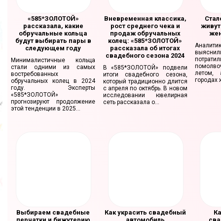
«585*ЗОЛОТОЙ»
Вневременная классика,
Стал
рассказала, какие
рост среднего чека и
живут
обручальные кольца
продаж обручальных
жен
будут выбирать пары в
колец: «585*ЗОЛОТОЙ»
Анали
следующем году
рассказала об итогах
выяснили
свадебного сезона 2024
потратил
Минималистичные кольца
помолво
стали одними из самых
В «585*ЗОЛОТОЙ» подвели
летом,
востребованных
итоги свадебного сезона,
городах 
обручальных колец в 2024
который традиционно длится
году. Эксперты
с апреля по октябрь. В новом
«585*ЗОЛОТОЙ»
исследовании ювелирная
прогнозируют продолжение
сеть рассказала о...
этой тенденции в 2025...
Выбираем свадебные
Как украсить свадебный
Ка
перчатки и бижутерию
автомобиль
сва