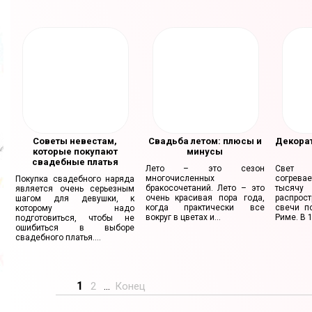
Советы невестам,
Свадьба летом: плюсы и
Декорат
которые покупают
минусы
свадебные платья
Лето – это сезон
Свет 
многочисленных
согрев
Покупка свадебного наряда
бракосочетаний. Лето – это
тысяч
является очень серьезным
очень красивая пора года,
распро
шагом для девушки, к
когда практически все
свечи п
которому надо
вокруг в цветах и...
Риме. В 1
подготовиться, чтобы не
ошибиться в выборе
свадебного платья....
1
2
...
Конец