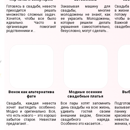
Готовясь в свадьбе, невесте
Заказывая машину для
Свадьба
приходится решать
свадьбы, многие
в жизни
множество сложных задач.
молодожены не знают, как
потому 
Хочется, чтобы все было
ее украсить. Молодожены,
чтобы в
идеально. Часто в
которые решили делать
Важно
организации помогают
украшения самостоятельно,
свадебно
родственники и...
безусловно, могут сделать...
Венок как альтернатива
Модные осенние
Выб
фате
свадебные платья
Свадьба, каждая невеста
Все пары хотят запомнить
Подгот
хочет выглядеть особенно.
день свадьбы на всю жизнь,
вызыва
Модно и оригинально. Всё,
удивить гостей своим
панику
что есть нового – это хорошо
внешним видом, блеском
краси
забытое старое. Невестам
свадебного наряда.
невест
предлагают...
Особенно это касается...
жениха, н