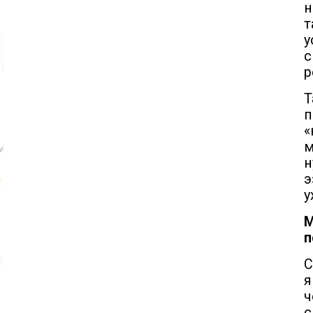
н
т
у
с
р
Т
п
«
м
н
э
у
п
С
я
ч
с