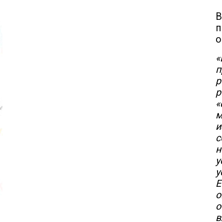
В
п
о
«
п
р
р
м
и
с
н
у
у
Е
о
о
в