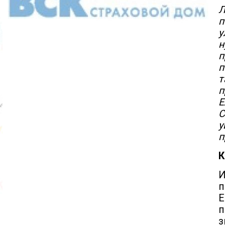
Л
п
у
н
п
п
т
п
Е
С
у
п
К
И
п
Е
п
з