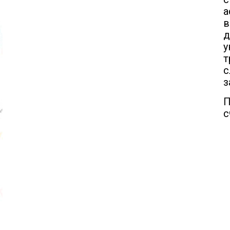
а
в
д
у
т
з
П
с