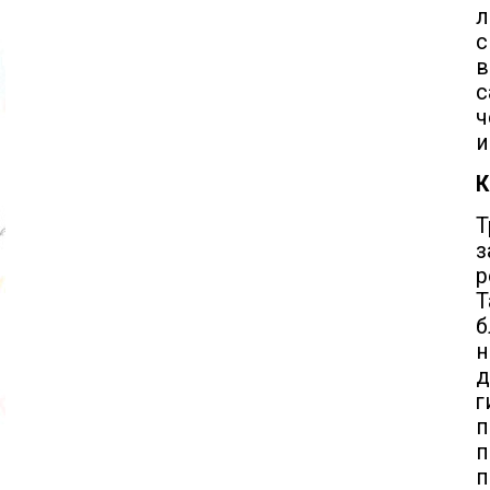
л
с
в
с
ч
и
К
Т
з
р
Т
б
н
д
п
п