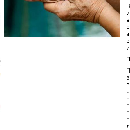
В
з
о
а
с
и
П
з
ч
н
п
п
п
л