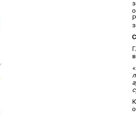
з
о
з
С
Г
в
«
л
а
с
К
о