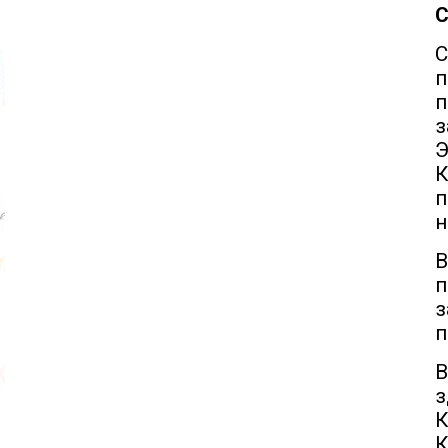
С
С
п
з
Э
К
п
н
В
п
з
п
В
з
К
К