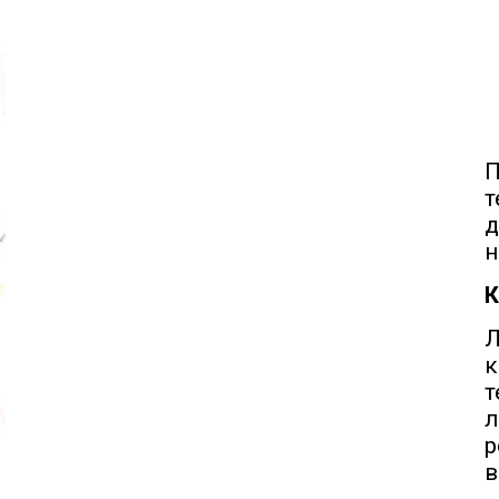
П
т
д
н
К
к
т
р
в