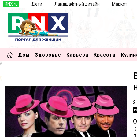
RNX.ru
Дети
Ландшафтный дизайн
Маркет
Дом
Здоровье
Карьера
Красота
Кулин
2
Н
О
к
п