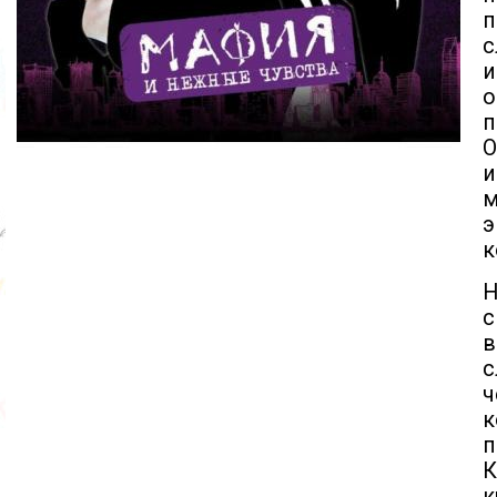
п
с
и
о
п
и
м
э
к
Н
с
в
с
ч
п
К
к