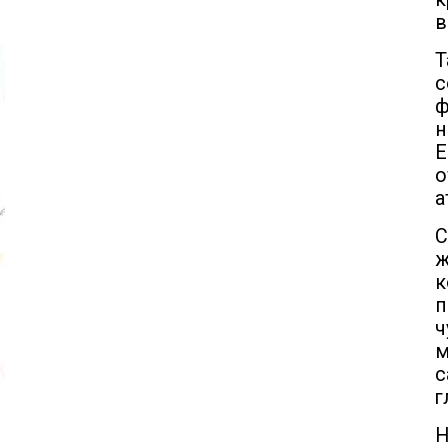
в
Т
с
ф
н
Е
о
а
С
ж
к
п
ч
м
с
г
Н