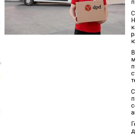
п
С
Н
к
р
ю
В
м
п
с
т
С
п
с
а
д