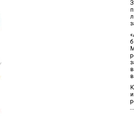
З
п
л
з
«
б
М
р
з
в
в
К
и
р