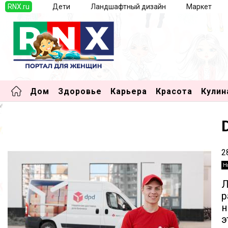
RNX.ru
Дети
Ландшафтный дизайн
Маркет
Дом
Здоровье
Карьера
Красота
Кулин
2
Н
Л
р
н
э