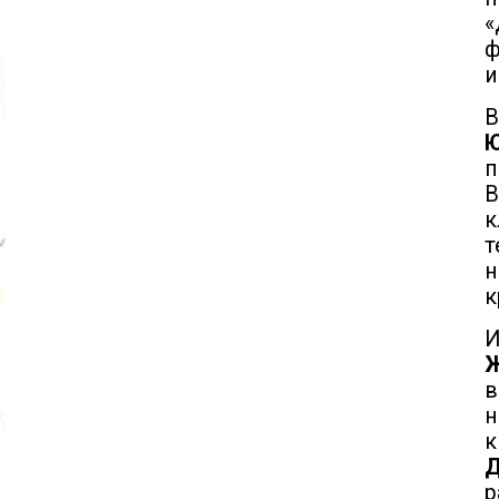
ф
и
В
В
т
н
к
И
Ж
в
к
Д
р