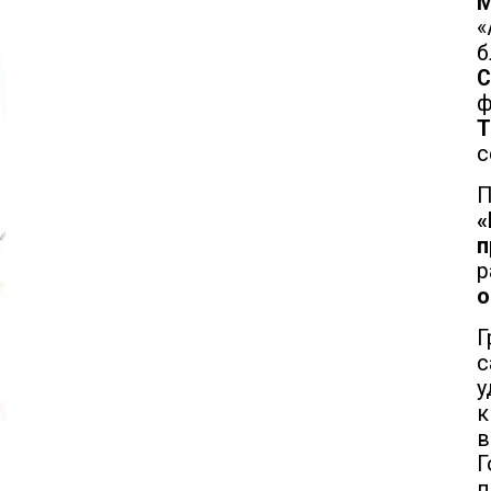
М
«
б
С
с
П
«
п
р
о
с
у
к
в
Г
п