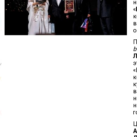
н
«
к
в
о
П
b
Л
«
к
к
в
н
н
г
Ц
А