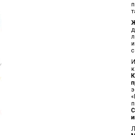
п
т
д
л
с
к
К
п
«
п
С
и
Л