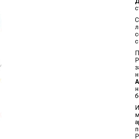
Д
с
С
л
с
с
П
Р
з
н
А
н
б
И
а
п
Р