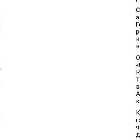
С
а
Г
р
н
О
«
R
T
в
A
к
К
г
ч
д