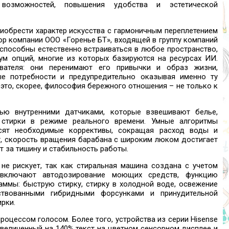
возможностей, повышения удобства и эстетической
риобрести характер искусства с гармоничным переплетением
тор компании ООО «Горенье БТ», входящей в группу компаний
i способны естественно встраиваться в любое пространство,
м опций, многие из которых базируются на ресурсах ИИ.
ателя: они перенимают его привычки и образ жизни,
е потребности и предупредительно оказывая именно ту
 это, скорее, философия бережного отношения – не только к
ью внутренними датчиками, которые взвешивают белье,
стирки в режиме реального времени. Умные алгоритмы
осят необходимые коррективы, сокращая расход воды и
кг, скорость вращения барабана с широким люком достигает
 за тишину и стабильность работы.
не рискует, так как стиральная машина создана с учетом
 включают автодозирование моющих средств, функцию
раммы: быструю стирку, стирку в холодной воде, освежение
нствованными гибридными форсунками и принудительной
рки.
роцессом голосом. Более того, устройства из серии Hisense
Увеличенный на 140% текст на цветном сенсорном дисплее и