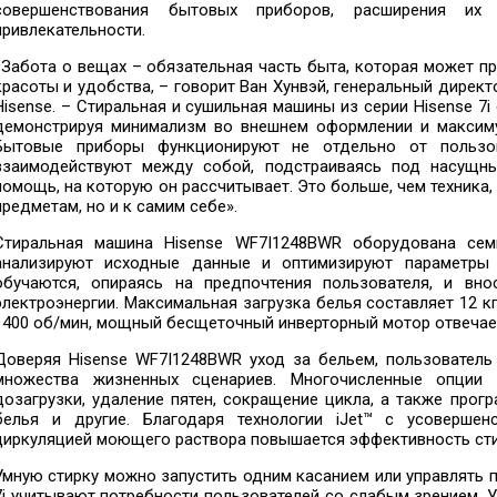
совершенствования бытовых приборов, расширения их 
привлекательности.
«Забота о вещах – обязательная часть быта, которая может п
красоты и удобства, – говорит Ван Хунвэй, генеральный дирек
Hisense. – Стиральная и сушильная машины из серии Hisense 7
демонстрируя минимализм во внешнем оформлении и максиму
Бытовые приборы функционируют не отдельно от пользов
взаимодействуют между собой, подстраиваясь под насущны
помощь, на которую он рассчитывает. Это больше, чем техника,
предметам, но и к самим себе».
Стиральная машина Hisense WF7I1248BWR оборудована сем
анализируют исходные данные и оптимизируют параметры 
обучаются, опираясь на предпочтения пользователя, и вн
электроэнергии. Максимальная загрузка белья составляет 12 
1400 об/мин, мощный бесщеточный инверторный мотор отвечает
Доверяя Hisense WF7I1248BWR уход за бельем, пользователь 
множества жизненных сценариев. Многочисленные опции
дозагрузки, удаление пятен, сокращение цикла, а также прог
белья и другие. Благодаря технологии iJet™ с усоверше
циркуляцией моющего раствора повышается эффективность сти
Умную стирку можно запустить одним касанием или управлять п
7i учитывают потребности пользователей со слабым зрением. 