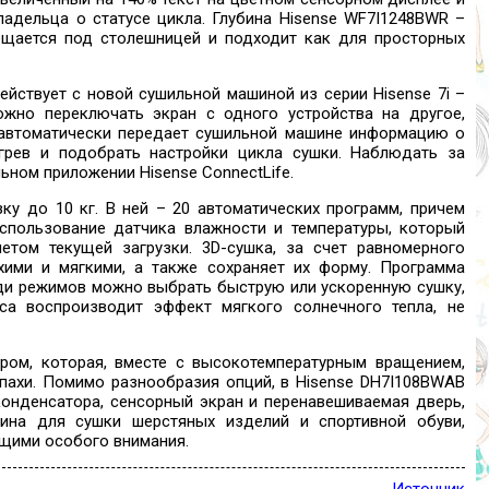
адельца о статусе цикла. Глубина Hisense WF7I1248BWR –
ещается под столешницей и подходит как для просторных
йствует с новой сушильной машиной из серии Hisense 7i –
жно переключать экран с одного устройства на другое,
e автоматически передает сушильной машине информацию о
грев и подобрать настройки цикла сушки. Наблюдать за
ьном приложении Hisense ConnectLife.
ку до 10 кг. В ней – 20 автоматических программ, причем
использование датчика влажности и температуры, который
етом текущей загрузки. 3D-сушка, за счет равномерного
хими и мягкими, а также сохраняет их форму. Программа
ди режимов можно выбрать быструю или ускоренную сушку,
а воспроизводит эффект мягкого солнечного тепла, не
ом, которая, вместе с высокотемпературным вращением,
апахи. Помимо разнообразия опций, в Hisense DH7I108BWAB
конденсатора, сенсорный экран и перенавешиваемая дверь,
зина для сушки шерстяных изделий и спортивной обуви,
ющими особого внимания.
Источник