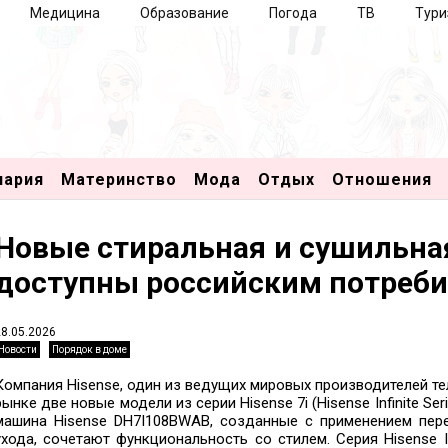
Медицина
Образование
Погода
ТВ
Тури
нария
Материнство
Мода
Отдых
Отношения
Новые стиральная и сушильная
доступны российским потреб
28.05.2026
Новости
Порядок в доме
Компания Hisense, один из ведущих мировых производителей те
рынке две новые модели из серии Hisense 7i (Hisense Infinite S
машина Hisense DH7I108BWAB, созданные с применением пере
ухода, сочетают функциональность со стилем. Серия Hisense I