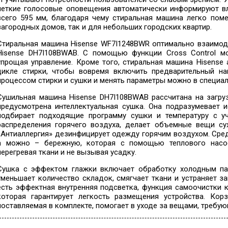
четкие голосовые оповещения автоматически информируют вл
всего 595 мм, благодаря чему стиральная машина легко пом
загородных домов, так и для небольших городских квартир.
Стиральная машина Hisense WF7I1248BWR оптимально взаимоде
Hisense DH7I108BWAB. С помощью функции Cross Control мо
упрощая управление. Кроме того, стиральная машина Hisens
цикле стирки, чтобы вовремя включить предварительный на
процессом стирки и сушки и менять параметры можно в специал
Сушильная машина Hisense DH7I108BWAB рассчитана на загруз
предусмотрена интеллектуальная сушка. Она подразумевает 
подбирает подходящие программу сушки и температуру с уч
распределения горячего воздуха, делает объемные вещи су
«Антиаллергия» дезинфицирует одежду горячим воздухом. Сре
а можно – бережную, которая с помощью теплового насос
перегревая ткани и не вызывая усадку.
Сушка с эффектом глажки включает обработку холодным пар
уменьшает количество складок, смягчает ткани и устраняет з
есть эффектная внутренняя подсветка, функция самоочистки 
которая гарантирует легкость размещения устройства. Кор
поставляемая в комплекте, помогает в уходе за вещами, требу